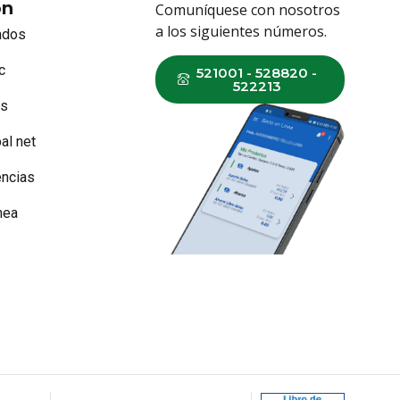
ón
Comuníquese con nosotros
a los siguientes números.
ados
c
521001 - 528820 -
522213
os
al net
ncias
nea