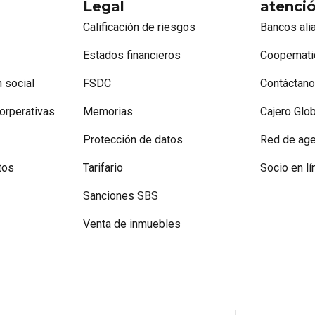
Legal
atenci
Calificación de riesgos
Bancos ali
Estados financieros
Coopemati
 social
FSDC
Contáctan
orperativas
Memorias
Cajero Glob
Protección de datos
Red de age
tos
Tarifario
Socio en lí
Sanciones SBS
Venta de inmuebles