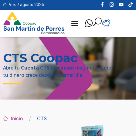
Vie, 7 agosto 2026
CTS Coopac
Abre tu
Cuenta CTS con nosotros
y mira cómo
tu dinero crece desde el primer día.
Inicio
CTS