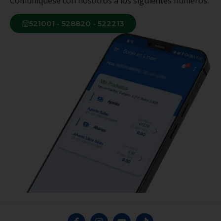
Comuníquese con nosotros a los siguientes números.
521001 - 528820 - 522213